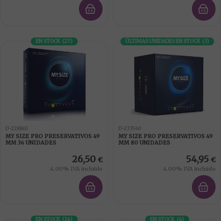
EN STOCK
(
27
)
ÚLTIMAS UNIDADES EN STOCK
(
3
)
D-228863
D-233560
MY SIZE PRO PRESERVATIVOS 49
MY SIZE PRO PRESERVATIVOS 49
MM 36 UNIDADES
MM 80 UNIDADES
26,50
54,95
€
€
4.00%
IVA incluido
4.00%
IVA incluido
EN STOCK
(
24
)
EN STOCK
(
4
)