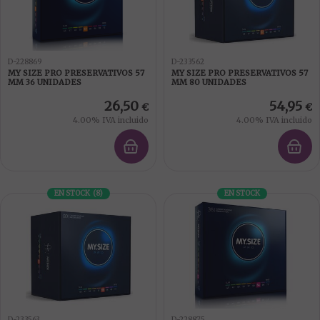
D-228869
D-233562
MY SIZE PRO PRESERVATIVOS 57
MY SIZE PRO PRESERVATIVOS 57
MM 36 UNIDADES
MM 80 UNIDADES
26,50
54,95
€
€
4.00%
IVA incluido
4.00%
IVA incluido
EN STOCK
(
8
)
EN STOCK
D-233563
D-228875