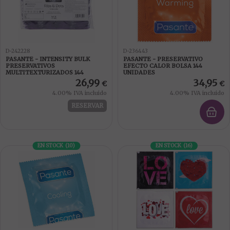
D-242228
D-236443
PASANTE - INTENSITY BULK
PASANTE - PRESERVATIVO
PRESERVATIVOS
EFECTO CALOR BOLSA 144
MULTITEXTURIZADOS 144
UNIDADES
UNIDADES
26,99
34,95
€
€
4.00%
IVA incluido
4.00%
IVA incluido
RESERVAR
EN STOCK
(
10
)
EN STOCK
(
16
)