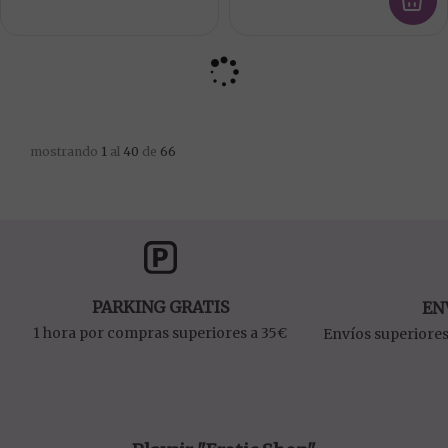
mostrando
1
al
40
de
66
PARKING GRATIS
EN
1 hora por compras superiores a 35€
Envíos superiores