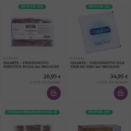
EN STOCK
(
20
)
EN STOCK
(
16
)
D-236440
D-236442
PASANTE - PRESERVATIVO
PASANTE - PRESERVATIVO SILK
SENSITIVE BOLSA 144 UNIDADES
THIN MS FINO 144 UNIDADES
26,95
34,95
€
€
4.00%
IVA incluido
4.00%
IVA incluido
ÚLTIMAS UNIDADES EN STOCK
(
1
)
EN STOCK
(
19
)