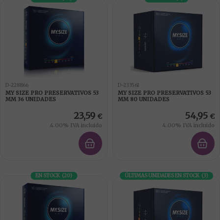
D-228866
D-233561
MY SIZE PRO PRESERVATIVOS 53
MY SIZE PRO PRESERVATIVOS 53
MM 36 UNIDADES
MM 80 UNIDADES
23,59
54,95
€
€
4.00%
IVA incluido
4.00%
IVA incluido
EN STOCK
(
20
)
ÚLTIMAS UNIDADES EN STOCK
(
3
)