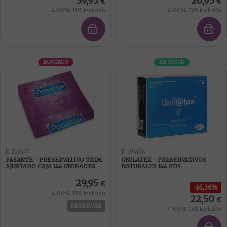
39,95
26,95
€
€
4.00%
IVA incluido
4.00%
IVA incluido
AGOTADO
EN STOCK
D-236447
D-194196
PASANTE - PRESERVATIVO TRIM
UNILATEX - PRESERVATIVOS
AJUSTADO CAJA 144 UNIDADES
NATURALES 144 UDS
29,95
€
16,36%
4.00%
IVA incluido
22,50
€
RESERVAR
4.00%
IVA incluido