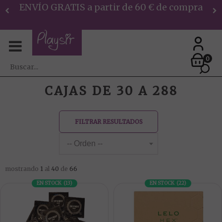
Encargos por Whatsapp, RECOGE Y PAG
en tienda
0
CAJAS DE 30 A 288
FILTRAR RESULTADOS
mostrando
1
al
40
de
66
EN STOCK
(
13
)
EN STOCK
(
22
)