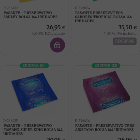
D-236438
D-232084
PASANTE - PRESERVATIVO
PASANTE PRESERVATIVOS
SMILEY BOLSA 144 UNIDADES
SABORES TROPICAL BOLSA 144
UNIDADES
26,95
35,50
€
€
4.00%
IVA incluido
4.00%
IVA incluido
RESERVAR
EN STOCK
(
10
)
EN STOCK
(
12
)
D-236435
D-236436
PASANTE - PRESERVATIVO
PASANTE - PRESERVATIVO TRIM
TAMAÑO SUPER KING BOLSA 144
AJUSTADO BOLSA 144 UNIDADES
UNIDADES