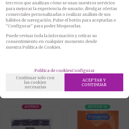
terceros que analizan cómo se usan nuestros servicios
EN STOCK
(
8
)
AGOTADO
para mejorar la experiencia de usuario, divulgar ofertas
comerciales personalizadas o realizar análisis de sus
hábitos de navegación. Pulse el botón para aceptarlas o
“Configurar” para poder bloquearlas.
Puede revisar toda la información y retirar su
consentimiento en cualquier momento desde
nuestra Política de Cookies.
D-233566
D-235829
MY SIZE PRO PRESERVATIVOS 72
PASANTE - CONDOM GAMA
MM 80 UNIDADES
REGULAR 144 UNIDADES
Política de cookies
Configurar
54,95
32,50
€
€
Continuar solo con
4.00%
IVA incluido
4.00%
IVA incluido
ACEPTAR Y
las cookies
CONTINUAR
RESERVAR
necesarias
AGOTADO
EN STOCK
(
6
)