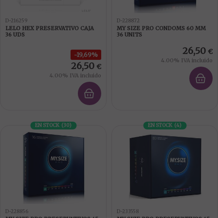
D-216259
D-228872
LELO HEX PRESERVATIVO CAJA
MY SIZE PRO CONDOMS 60 MM
36 UDS
36 UNITS
26,50
€
19,69%
4.00%
IVA incluido
26,50
€
4.00%
IVA incluido
EN STOCK
(
30
)
EN STOCK
(
4
)
D-228856
D-233558