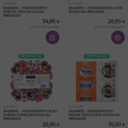
D-236437
D-236439
PASANTE - PRESERVATIVO
PASANTE - PRESERVATIVO LOVE
EFECTO FRIO BOLSA 144
BOLSA 144 UNIDADES
UNIDADES
34,95
26,95
€
€
4.00%
IVA incluido
4.00%
IVA incluido
EN STOCK
(
15
)
EN STOCK
(
13
)
D-236446
D-236480
PASANTE - PRESERVATIVO ROJO
PASANTE - PRESERVATIVO
FORMA CORAZON BOLSA 144
SABOR CHOCOLATE BOLSA 144
UNIDADES
UNIDADES
26,95
35,50
€
€