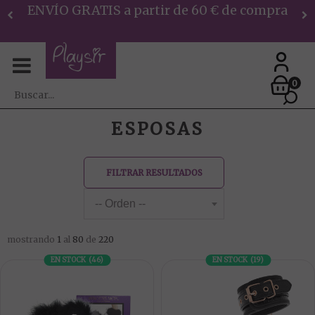
Encargos por Whatsapp, RECOGE Y PAGA
en tienda
0
ESPOSAS
FILTRAR RESULTADOS
mostrando
1
al
80
de
220
EN STOCK
(
46
)
EN STOCK
(
19
)