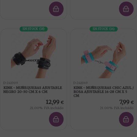
EN STOCK
(
18
)
EN STOCK
(
16
)
D-241009
D-241069
KINK - MUÑEQUERAS AJUSTABLE
KINK - MUÑEQUERAS CHIC AZUL /
NEGRO 20-30 CM X 6 CM
ROSA AJUSTABLE 16-28 CM X 5
CM
12,99
7,99
€
€
21.00%
IVA incluido
21.00%
IVA incluido