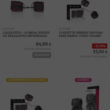
D-243639
D-229281
CALEXOTICS - SCANDAL JUEGOS
COQUETTE FANTASY ESPOSAS
DE BRAZALETES UNIVERSALES
PARA MANOS CUERO VEGANO
64,99
€
31,56%
21.00%
IVA incluido
33,50
€
RESERVAR
21.00%
IVA incluido
LANZAMIENTO
MáS DE 15 DíAS
AGOTADO