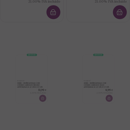
21.00%
IVA incluido
21.00%
IVA incluido
EN STOCK
EN STOCK
D-241048
D-241047
KINK - MUÑEQUERAS CON
KINK - MUÑEQUERAS CON
CIERRE CANDADO NEGRO
CIERRE CANDADO ROJO
AJUSTABLE 16-23 CM X 5.5 CM
AJUSTABLE 16-23 CM X 5.5 CM
11,99
8,99
€
€
21.00%
IVA incluido
21.00%
IVA incluido