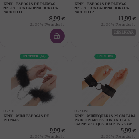
KINK - ESPOSAS DE PLUMAS
KINK - ESPOSAS DE PLUMAS
NEGRO CON CADENA DORADA
NEGRO CON CADENA DORADA
MODELO 1
MODELO 2
8,99
11,99
€
€
21.00%
IVA incluido
21.00%
IVA incluido
RESERVAR
EN STOCK
(
42
)
EN STOCK
D-241111
D-241091
KINK - MINI ESPOSAS DE
KINK - MUÑEQUERAS 25 CM PARA
PLUMAS
PRINCIPIANTES CON ANILLA 4
CM NEGRO AJUSTABLE 15-25 CM
9,99
5,99
€
€
21.00%
IVA incluido
21.00%
IVA incluido