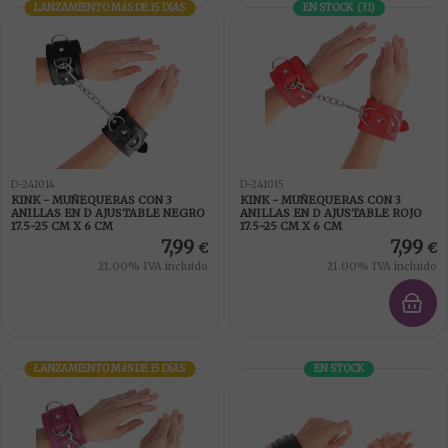
LANZAMIENTO
MáS DE 15 DíAS
EN STOCK
(
31
)
D-241014
D-241015
KINK - MUÑEQUERAS CON 3
KINK - MUÑEQUERAS CON 3
ANILLAS EN D AJUSTABLE NEGRO
ANILLAS EN D AJUSTABLE ROJO
17.5-25 CM X 6 CM
17.5-25 CM X 6 CM
7,99
7,99
€
€
21.00%
IVA incluido
21.00%
IVA incluido
LANZAMIENTO
MáS DE 15 DíAS
EN STOCK