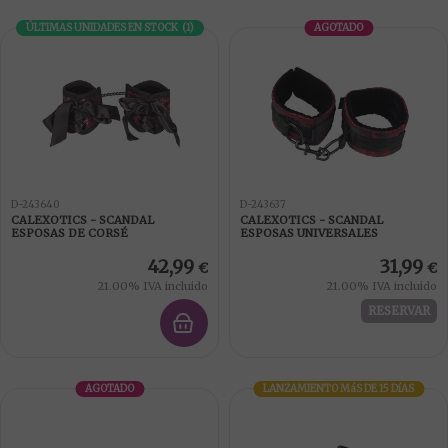
ÚLTIMAS UNIDADES EN STOCK
(
1
)
AGOTADO
D-243640
D-243637
CALEXOTICS - SCANDAL
CALEXOTICS - SCANDAL
ESPOSAS DE CORSÉ
ESPOSAS UNIVERSALES
42,99
31,99
€
€
21.00%
IVA incluido
21.00%
IVA incluido
RESERVAR
AGOTADO
LANZAMIENTO
MáS DE 15 DíAS