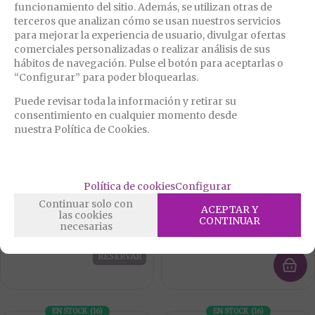
funcionamiento del sitio. Además, se utilizan otras de
RESERVAR
RESERVAR
terceros que analizan cómo se usan nuestros servicios
para mejorar la experiencia de usuario, divulgar ofertas
comerciales personalizadas o realizar análisis de sus
AGOTADO
EN STOCK
(
6
)
hábitos de navegación. Pulse el botón para aceptarlas o
“Configurar” para poder bloquearlas.
Puede revisar toda la información y retirar su
consentimiento en cualquier momento desde
nuestra Política de Cookies.
D-245444
PD2183-23
Política de cookies
Configurar
DIABLO PICANTE - ESPOSAS
FETISH FANTASY ARNES
SILICONA ROSA
FANTASIA
Continuar solo con
ACEPTAR Y
las cookies
CONTINUAR
6,99
47,95
necesarias
€
€
21.00%
IVA incluido
21.00%
IVA incluido
RESERVAR
EN STOCK
(
16
)
EN STOCK
(
16
)