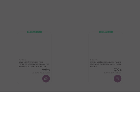
EN STOCK
(
47
)
EN STOCK
(
6
)
D-241052
D-241004
KINK - MUÑEQUERAS CON
KINK - MUÑEQUERAS CON DOBLE
CIERRE PREMIUM NEGRO / AZUL
LÍNEA DE TACHUELAS AJUSTABLE
AJUSTABLE 21-28 CM X 5.5 CM
NEGRO
9,99
7,99
€
€
21.00%
IVA incluido
21.00%
IVA incluido
EN STOCK
EN STOCK
(
39
)