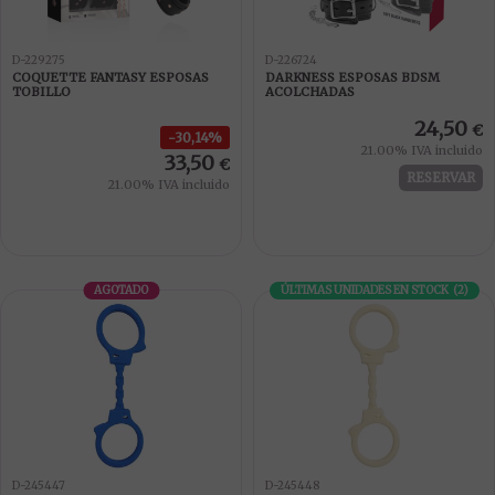
D-229275
D-226724
COQUETTE FANTASY ESPOSAS
DARKNESS ESPOSAS BDSM
TOBILLO
ACOLCHADAS
24,50
€
30,14%
21.00%
IVA incluido
33,50
€
RESERVAR
21.00%
IVA incluido
AGOTADO
ÚLTIMAS UNIDADES EN STOCK
(
2
)
D-245447
D-245448