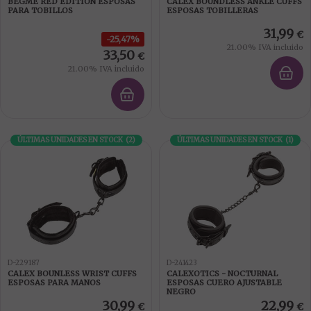
BEGME RED EDITION ESPOSAS
CALEX BOUNDLESS ANKLE CUFFS
PARA TOBILLOS
ESPOSAS TOBILLERAS
31,99
€
25,47%
21.00%
IVA incluido
33,50
€
21.00%
IVA incluido
ÚLTIMAS UNIDADES EN STOCK
(
2
)
ÚLTIMAS UNIDADES EN STOCK
(
1
)
D-229187
D-241423
CALEX BOUNLESS WRIST CUFFS
CALEXOTICS - NOCTURNAL
ESPOSAS PARA MANOS
ESPOSAS CUERO AJUSTABLE
NEGRO
30,99
22,99
€
€