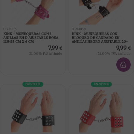
D-241016
D-241058
KINK - MUÑEQUERAS CON 3
KINK - MUÑEQUERAS CON
ANILLAS EN D AJUSTABLE ROSA
BLOQUEO DE CANDADO EN
17.5-25 CM X 6 CM
ANILLAS NEGRO AJUSTABLE 20-
28 CM X 5.5 CM
7,99
9,99
€
€
21.00%
IVA incluido
21.00%
IVA incluido
EN STOCK
EN STOCK