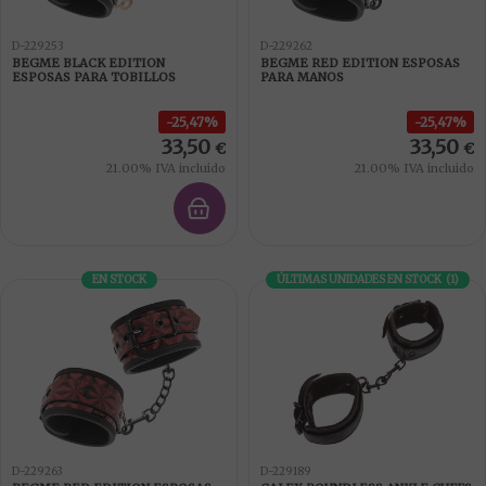
D-229253
D-229262
BEGME BLACK EDITION
BEGME RED EDITION ESPOSAS
ESPOSAS PARA TOBILLOS
PARA MANOS
25,47%
25,47%
33,50
33,50
€
€
21.00%
IVA incluido
21.00%
IVA incluido
EN STOCK
ÚLTIMAS UNIDADES EN STOCK
(
1
)
D-229263
D-229189