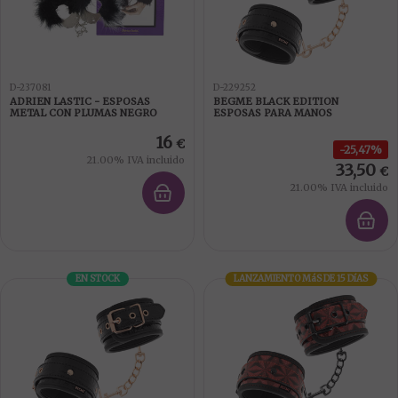
D-237081
D-229252
ADRIEN LASTIC - ESPOSAS
BEGME BLACK EDITION
METAL CON PLUMAS NEGRO
ESPOSAS PARA MANOS
16
€
25,47%
21.00%
IVA incluido
33,50
€
21.00%
IVA incluido
EN STOCK
LANZAMIENTO
MáS DE 15 DíAS