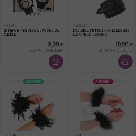
D-236011
D-236020
INTENSE - FETISH ESPOSAS DE
INTENSE FETISH - TOBILLERAS
METAL
DE CUERO VEGANO
8,99
19,90
€
€
21.00%
IVA incluido
21.00%
IVA incluido
EN STOCK
AGOTADO
D-241110
D-241112