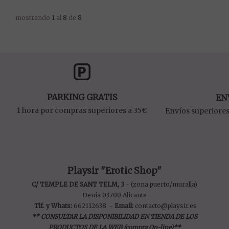
mostrando
1
al
8
de
8
PARKING GRATIS
EN
1 hora por compras superiores a 35€
Envíos superiores
Playsir "Erotic Shop"
C/ TEMPLE DE SANT TELM, 3
- (zona puerto/muralla)
Denia 03700 Alicante
Tlf. y Whats:
662112638
-
Email:
contacto@playsir.es
** CONSULTAR LA DISPONIBILIDAD EN TIENDA DE LOS
PRODUCTOS DE LA WEB (compra On-line)**