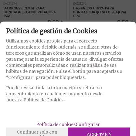
D-221256
D-221257
DARKNESS CINTA PARA
DARKNESS CINTA PARA
BONDAGE LILA NO PEGAJOSA
BONDAGE ROJO NO PEGAJOSA
15M
15M
8,50
8,50
€
€
21.00%
IVA incluido
21.00%
IVA incluido
Política de gestión de Cookies
Utilizamos cookies propias para el correcto
funcionamiento del sitio. Además, se utilizan otras de
terceros que analizan cómo se usan nuestros servicios
para mejorar la experiencia de usuario, divulgar ofertas
EN STOCK
EN STOCK
comerciales personalizadas o realizar análisis de sus
hábitos de navegación. Pulse el botón para aceptarlas o
“Configurar” para poder bloquearlas.
Puede revisar toda la información y retirar su
consentimiento en cualquier momento desde
nuestra Política de Cookies.
D-221259
D-221261
DARKNESS CINTA PARA
DARKNESS CINTA PARA
BONDAGE NEGRO NO PEGAJOSA
BONDAGE NEGRO ADHESIVA 15M
Política de cookies
Configurar
15M
8,50
9
Continuar solo con
€
€
ACEPTAR Y