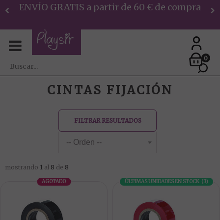
ENVÍO GRATIS a partir de 60 € de compra
0
CINTAS FIJACIÓN
FILTRAR RESULTADOS
mostrando
1
al
8
de
8
AGOTADO
ÚLTIMAS UNIDADES EN STOCK
(
3
)