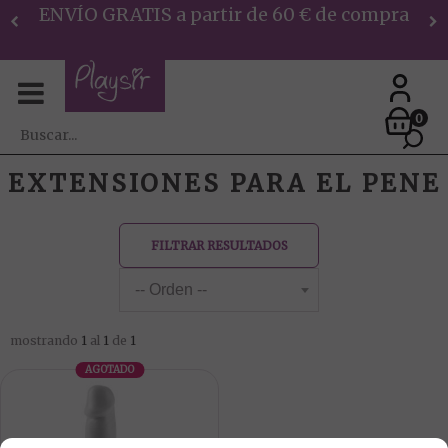
ENVÍO GRATIS a partir de 60 € de compra
0
EXTENSIONES PARA EL PENE
FILTRAR RESULTADOS
mostrando
1
al
1
de
1
AGOTADO