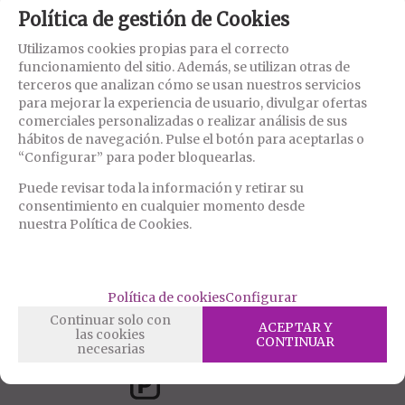
Política de gestión de Cookies
Utilizamos cookies propias para el correcto
funcionamiento del sitio. Además, se utilizan otras de
terceros que analizan cómo se usan nuestros servicios
PD4136-23
para mejorar la experiencia de usuario, divulgar ofertas
FUNDA PARA EL PENE CON
VIBRACIÓN POWER NEGRO
comerciales personalizadas o realizar análisis de sus
hábitos de navegación. Pulse el botón para aceptarlas o
26,16%
“Configurar” para poder bloquearlas.
29,50
€
Puede revisar toda la información y retirar su
21.00%
IVA incluido
consentimiento en cualquier momento desde
RESERVAR
nuestra Política de Cookies.
mostrando
1
al
1
de
1
Política de cookies
Configurar
Continuar solo con
ACEPTAR Y
las cookies
CONTINUAR
necesarias