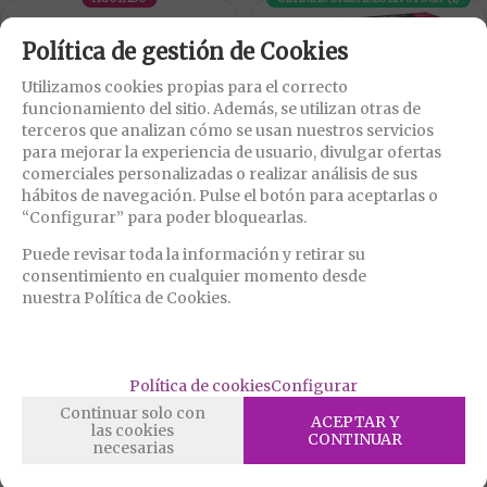
Política de gestión de Cookies
Utilizamos cookies propias para el correcto
funcionamiento del sitio. Además, se utilizan otras de
terceros que analizan cómo se usan nuestros servicios
para mejorar la experiencia de usuario, divulgar ofertas
comerciales personalizadas o realizar análisis de sus
D-242560
D-242559
hábitos de navegación. Pulse el botón para aceptarlas o
PROCELL - INTENSE POWER
PROCELL - INTENSE POWER
“Configurar” para poder bloquearlas.
ALCALINA LR03 AAA 1,5V CAJA*10
ALCALINA LR6 AA 1,5V CAJA*10
Puede revisar toda la información y retirar su
13,99
14,99
€
€
consentimiento en cualquier momento desde
21.00%
IVA incluido
21.00%
IVA incluido
nuestra Política de Cookies.
RESERVAR
Política de cookies
Configurar
mostrando
1
al
2
de
2
Continuar solo con
ACEPTAR Y
las cookies
CONTINUAR
necesarias