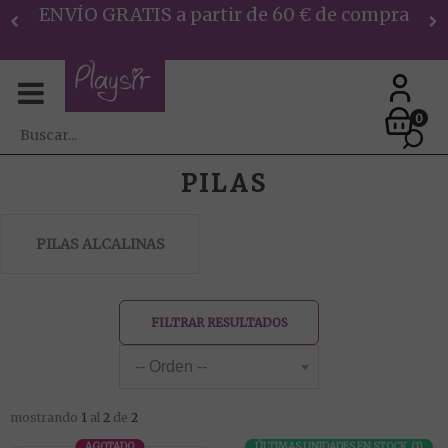
ENVÍO GRATIS a partir de 60 € de compra
0
PILAS
PILAS ALCALINAS
FILTRAR RESULTADOS
mostrando
1
al
2
de
2
AGOTADO
ÚLTIMAS UNIDADES EN STOCK
(
1
)