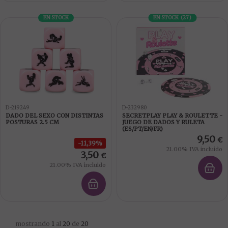
EN STOCK
EN STOCK
(
27
)
D-219249
D-232980
DADO DEL SEXO CON DISTINTAS
SECRETPLAY PLAY & ROULETTE -
POSTURAS 2.5 CM
JUEGO DE DADOS Y RULETA
(ES/PT/EN/FR)
9,50
€
11,39%
21.00%
IVA incluido
3,50
€
21.00%
IVA incluido
mostrando
1
al
20
de
20