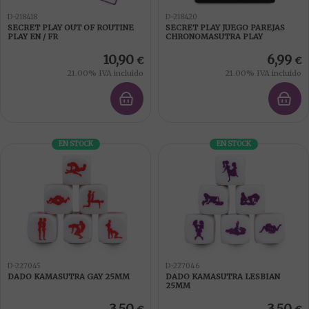
D-218418
D-218420
SECRET PLAY OUT OF ROUTINE
SECRET PLAY JUEGO PAREJAS
PLAY EN / FR
CHRONOMASUTRA PLAY
10,90
6,99
€
€
21.00%
IVA incluido
21.00%
IVA incluido
EN STOCK
EN STOCK
D-227045
D-227046
DADO KAMASUTRA GAY 25MM
DADO KAMASUTRA LESBIAN
25MM
3,50
3,50