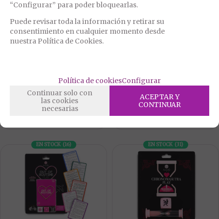
“Configurar” para poder bloquearlas.
Puede revisar toda la información y retirar su
consentimiento en cualquier momento desde
nuestra Política de Cookies.
D-218043
D-207326
KHEPER GAMES DADOS
DADOS DEL SEXO LUCKY SEX
SEXUALES BRILLO OSCURIDAD
Política de cookies
Configurar
9,99
8,50
€
€
Continuar solo con
21.00%
IVA incluido
21.00%
IVA incluido
ACEPTAR Y
las cookies
CONTINUAR
necesarias
EN STOCK
(
16
)
EN STOCK
(
31
)