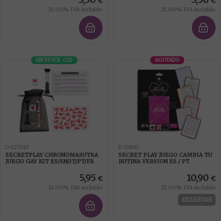
€
€
21.00%
IVA incluido
21.00%
IVA incluido
EN STOCK
(
22
)
AGOTADO
D-227047
D-218417
SECRETPLAY CHRONOMASUTRA
SECRET PLAY JUEGO CAMBIA TU
JUEGO GAY KIT ES/EN/IT/PT/FR
RUTINA VERSION ES / PT
5,95
10,90
€
€
21.00%
IVA incluido
21.00%
IVA incluido
RESERVAR