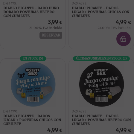
D-244761
D-244792
DIABLO PICANTE - DADO DURO
DIABLO PICANTE - DADOS
DORADO POSTURAS HETERO
LUGAR + POSTURAS CHICAS CON
CON CUBILETE
CUBILETE
3,99
4,99
€
€
21.00%
IVA incluido
21.00%
IVA incluido
RESERVAR
EN STOCK
(
5
)
ÚLTIMAS UNIDADES EN STOCK
(
2
)
D-244791
D-244793
DIABLO PICANTE - DADOS
DIABLO PICANTE - DADOS
LUGAR + POSTURAS CHICOS CON
LUGAR + POSTURAS HETERO CON
CUBILETE
CUBILETE
4,99
4,99
€
€