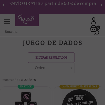
ENVÍO GRATIS a partir de 60 € de compra
0
JUEGO DE DADOS
FILTRAR RESULTADOS
mostrando
1
al
20
de
20
EN STOCK
LANZAMIENTO
MáS DE 15 DíAS