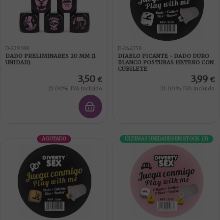
D-239388
D-244758
DADO PRELIMINARES 20 MM (1
DIABLO PICANTE - DADO DURO
UNIDAD)
BLANCO POSTURAS HETERO CON
CUBILETE
3,50
3,99
€
€
21.00%
IVA incluido
21.00%
IVA incluido
AGOTADO
ÚLTIMAS UNIDADES EN STOCK
(
3
)