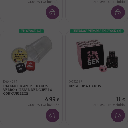
21.00%
IVA incluido
21.00%
IVA incluido
EN STOCK
(
4
)
ÚLTIMAS UNIDADES EN STOCK
(
2
)
D-244794
D-232389
DIABLO PICANTE - DADOS
JUEGO DE 6 DADOS
VERBO + LUGAR DEL CUERPO
CON CUBILETE
4,99
11
€
€
21.00%
IVA incluido
21.00%
IVA incluido