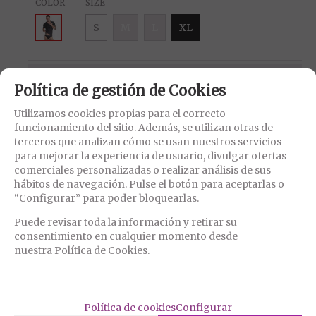
COLOR
SIZE
S
M
L
XL
51,95
€
Política de gestión de Cookies
21.00%
IVA incluido
Utilizamos cookies propias para el correcto
funcionamiento del sitio. Además, se utilizan otras de
-
+
AÑADIR A CESTA
terceros que analizan cómo se usan nuestros servicios
unidades
para mejorar la experiencia de usuario, divulgar ofertas
comerciales personalizadas o realizar análisis de sus
hábitos de navegación. Pulse el botón para aceptarlas o
FAMILIAS RELACIONADAS
“Configurar” para poder bloquearlas.
MODA & LENCERÍA
Lencería Hombre
Puede revisar toda la información y retirar su
consentimiento en cualquier momento desde
Camisetas Masculinas
nuestra Política de Cookies.
FECHA DE LANZAMIENTO
Lunes, 27 Enero 2025
Política de cookies
Configurar
DESCRIPCIÓN LARGA