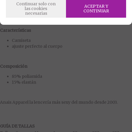
Continuar solo con
ACEPTAR Y
las cookies
CONTINUAR
PETROL
necesarias
Microfibra negra y suave
Características
Camiseta
ajuste perfecto al cuerpo
Composición
85% poliamida
15% elastán
Anais Apparel la lencería más sexy del mundo desde 2003.
GUÍA DE TALLAS