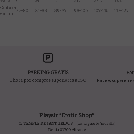
Talla
S
M
L
XL
2XL
3XL
Cintura
75-80
81-88
89-97
98-106
107-116
117-125
en cm
PARKING GRATIS
EN
1 hora por compras superiores a 35€
Envíos superiores
Playsir "Erotic Shop"
C/ TEMPLE DE SANT TELM, 3
- (zona puerto/muralla)
Denia 03700 Alicante