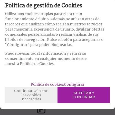
Política de gestión de Cookies
Utilizamos cookies propias para el correcto
funcionamiento del sitio. Además, se utilizan otras de
terceros que analizan cómo se usan nuestros servicios
D-218200
para mejorar la experiencia de usuario, divulgar ofertas
OBSESSIVE - D225 VESTIDO
S/M/L
comerciales personalizadas o realizar análisis de sus
hábitos de navegación. Pulse el botón para aceptarlas o
13,92%
“Configurar” para poder bloquearlas.
11,62
€
Puede revisar toda la información y retirar su
21.00%
IVA incluido
consentimiento en cualquier momento desde
RESERVAR
nuestra Política de Cookies.
mostrando
1
al
1
de
1
Política de cookies
Configurar
Continuar solo con
ACEPTAR Y
las cookies
CONTINUAR
necesarias