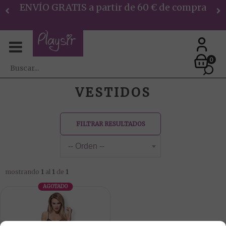
ENVÍO GRATIS a partir de 60 € de compra
0
VESTIDOS
FILTRAR RESULTADOS
mostrando
1
al
1
de
1
AGOTADO