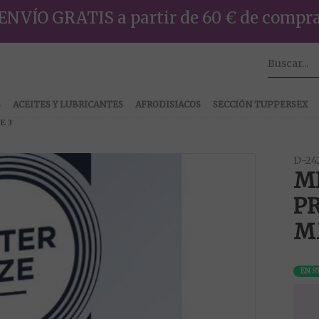
ENVÍO GRATIS a partir de 60 € de compr
S
ACEITES Y LUBRICANTES
AFRODISIACOS
SECCIÓN TUPPERSEX
E 3
D-24
MI
P
M
EN 