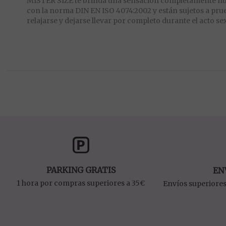
MISTER SIZE te brinda una sensación completamente nue
con la norma DIN EN ISO 4074:2002 y están sujetos a pr
relajarse y dejarse llevar por completo durante el acto se
PARKING GRATIS
EN
1 hora por compras superiores a 35€
Envíos superiores