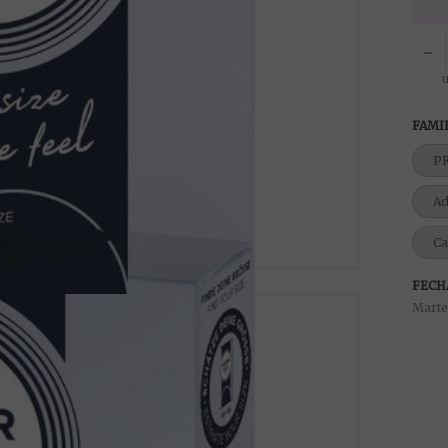
-
FAMI
P
Ad
Ca
FECH
Marte