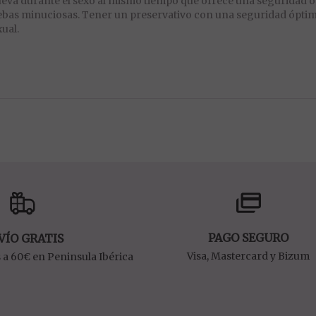
va durante el sexo al mismo tiempo que ofrece una seguridad 
uebas minuciosas. Tener un preservativo con una seguridad ópti
xual.
PAGO SEGURO
VÍO GRATIS
Visa, Mastercard y Bizum
 a 60€ en Peninsula Ibérica