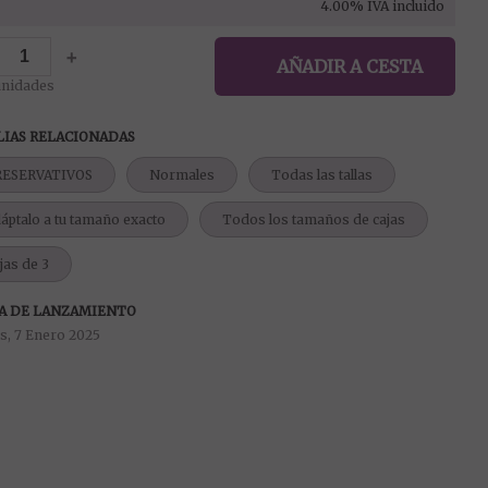
4.00%
IVA incluido
+
AÑADIR A CESTA
unidades
LIAS RELACIONADAS
RESERVATIVOS
Normales
Todas las tallas
áptalo a tu tamaño exacto
Todos los tamaños de cajas
jas de 3
A DE LANZAMIENTO
s, 7 Enero 2025