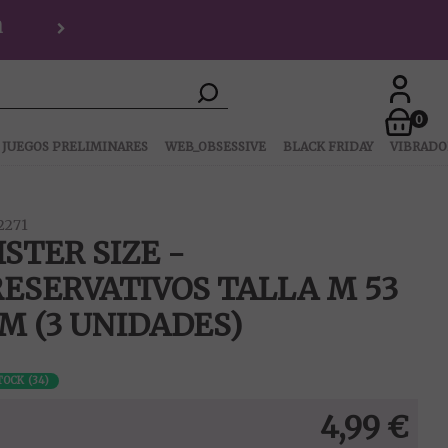
a
0
JUEGOS PRELIMINARES
WEB_OBSESSIVE
BLACK FRIDAY
VIBRADO
2271
STER SIZE -
RESERVATIVOS TALLA M 53
M (3 UNIDADES)
STOCK
(
34
)
4,99
€